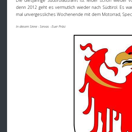
Die diesjährige Südtirolausfahrt ist leider schon wieder
denn 2012 geht es vermutlich wieder nach Südtirol. Es war
mal unvergessliches Wochenende mit dem Motorrad, Speck,
In diesem Sinne - Servas - Euer Präsi