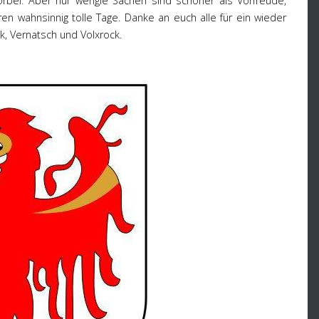
 vorbei. Aber nur wengie Sachen sind schöner als Vorfreude,
en wahnsinnig tolle Tage. Danke an euch alle für ein wieder
 Vernatsch und Volxrock.